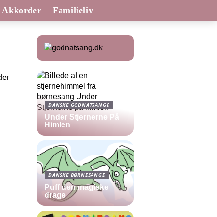
Akkorder
Familieliv
DANSKE GODNATSANGE
Under Stjernerne På
Himlen
DANSKE BØRNESANGE
Puff den magiske
drage