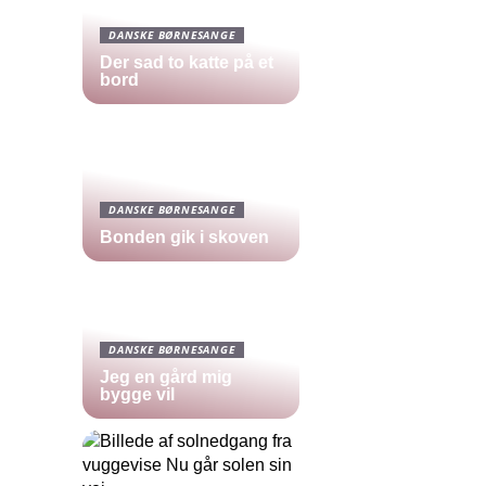
DANSKE BØRNESANGE
Der sad to katte på et
bord
DANSKE BØRNESANGE
Bonden gik i skoven
DANSKE BØRNESANGE
Jeg en gård mig
bygge vil