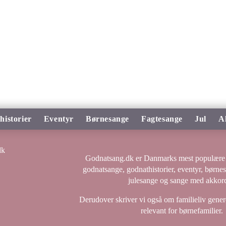
historier
Eventyr
Børnesange
Fagtesange
Jul
A
Godnatsang.dk er Danmarks mest populære 
godnatsange, godnathistorier, eventyr, børne
julesange og sange med akkord
Derudover skriver vi også om familieliv genere
relevant for børnefamilier.