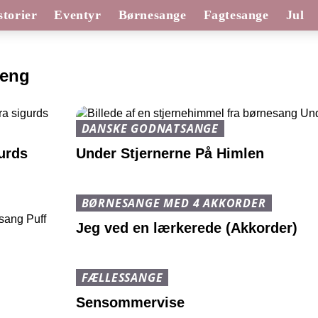
torier
Eventyr
Børnesange
Fagtesange
Jul
seng
DANSKE GODNATSANGE
gurds
Under Stjernerne På Himlen
BØRNESANGE MED 4 AKKORDER
Jeg ved en lærkerede (Akkorder)
FÆLLESSANGE
Sensommervise