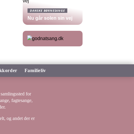
DANSKE BØRNESANGE
Nu går solen sin vej
kkorder
Familieliv
samlingssted for
sange, fagtesange,
er.
lt, og andet der er