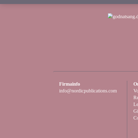
Firmainfo
O
info@nordicpublications.com
Vo
Re
Le
Gi
C