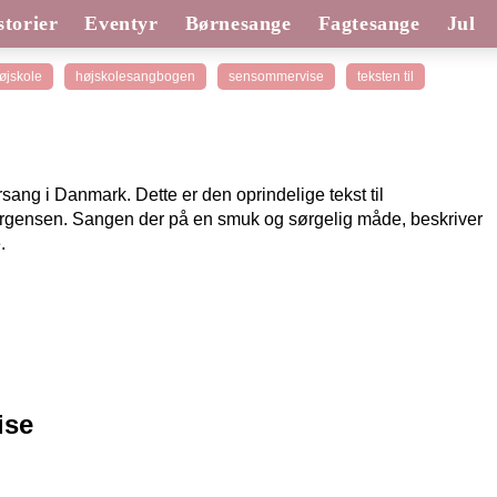
torier
Eventyr
Børnesange
Fagtesange
Jul
øjskole
højskolesangbogen
sensommervise
teksten til
g i Danmark. Dette er den oprindelige tekst til
rgensen. Sangen der på en smuk og sørgelig måde, beskriver
.
ise