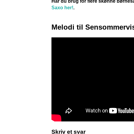
Har du brug for flere skønne børne
Saxo her!
.
Melodi til Sensommervi
Skriv et svar