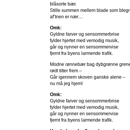
blåsorte bær.
Stille summen mellem blade som blegn
af’tnen er nær…
Omk:
Gyldne farver og sensommerbrise
fylder hjertet med vemodig musik,
går og nynner en sensommervise
fjernt fra byens larmende trafik.
Modne rønnebær bag dybgrønne gren
rødt titter frem –
Går igennem skoven ganske alene –
nu må jeg hjem!
Omk:
Gyldne farver og sensommerbrise
fylder hjertet med vemodig musik,
går og nynner en sensommervise
fjernt fra byens larmende trafik.