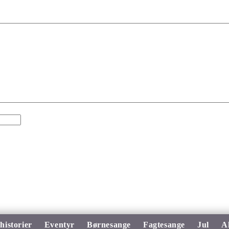
historier
Eventyr
Børnesange
Fagtesange
Jul
A