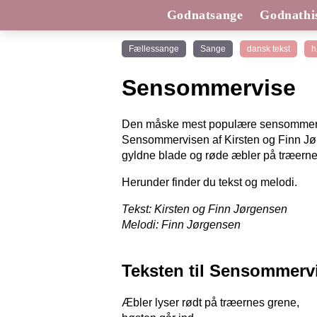
Godnatsange
Godnathis
Fællessange
Sange
dansk tekst
h
Sensommervise
Den måske mest populære sensommersan
Sensommervisen af Kirsten og Finn Jø
gyldne blade og røde æbler på træerne
Herunder finder du tekst og melodi.
Tekst: Kirsten og Finn Jørgensen
Melodi: Finn Jørgensen
Teksten til Sensommerv
Æbler lyser rødt på træernes grene,