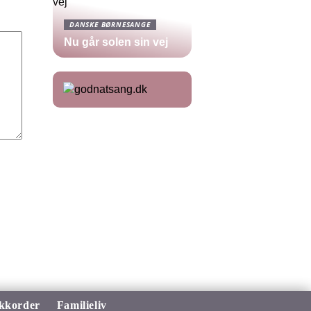
DANSKE BØRNESANGE
Nu går solen sin vej
kkorder
Familieliv