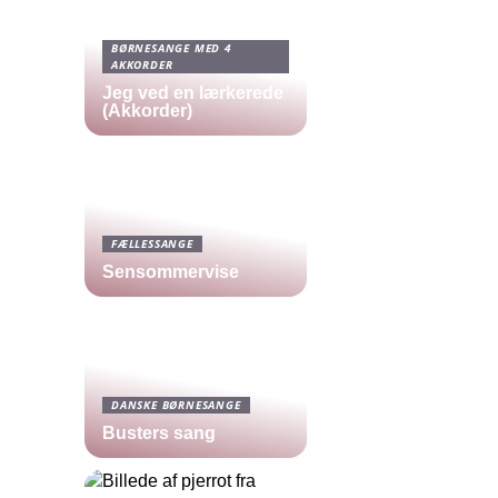
BØRNESANGE MED 4
AKKORDER
Jeg ved en lærkerede
(Akkorder)
FÆLLESSANGE
Sensommervise
DANSKE BØRNESANGE
Busters sang