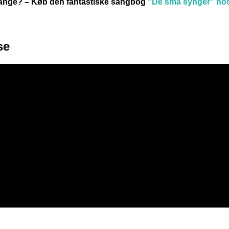
sange? –
Køb den fantastiske sangbog
“De små synger” ho
se