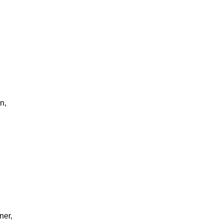
n,
ner,