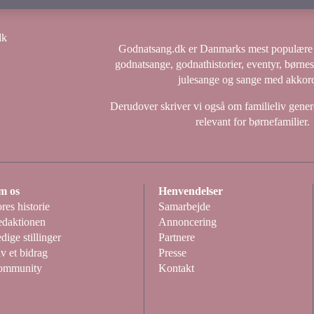
Godnatsang.dk er Danmarks mest populære 
godnatsange, godnathistorier, eventyr, børne
julesange og sange med akkord
Derudover skriver vi også om familieliv genere
relevant for børnefamilier.
m os
Henvendelser
res historie
Samarbejde
daktionen
Annoncering
dige stillinger
Partnere
v et bidrag
Presse
ommunity
Kontakt