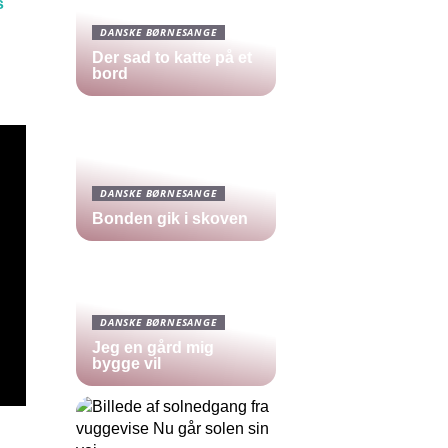
s
DANSKE BØRNESANGE
Der sad to katte på et
bord
DANSKE BØRNESANGE
Bonden gik i skoven
DANSKE BØRNESANGE
Jeg en gård mig
bygge vil