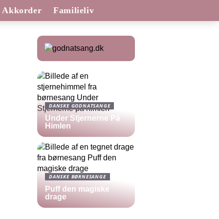
Akkorder
Familieliv
DANSKE GODNATSANGE
Under Stjernerne På
Himlen
DANSKE BØRNESANGE
Puff den magiske
drage