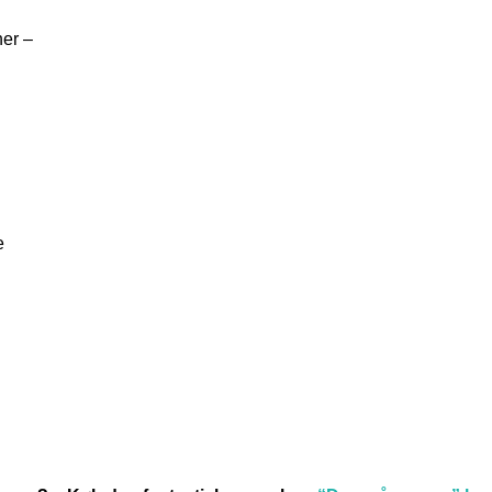
er –
e