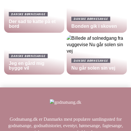
DANSKE BØRNESANGE
DANSKE BØRNESANGE
Der sad to katte på et
bord
Bonden gik i skoven
DANSKE BØRNESANGE
DANSKE BØRNESANGE
Jeg en gård mig
bygge vil
Nu går solen sin vej
Godnatsang.dk er Danmarks mest populære samlingssted for
godnatsange, godnathistorier, eventyr, børnesange, fagtesange,