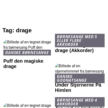
Tag:
drage
BØRNESANGE MED 5
ELLER FLERE
AKKORDER
Puff den magiske
drage (Akkorder)
DANSKE BØRNESANGE
Puff den magiske
drage
DANSKE
GODNATSANGE
Under Stjernerne På
Himlen
BØRNESANGE MED 4
AKKORDER