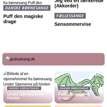
Jeg ved en lærkerede
(Akkorder)
DANSKE BØRNESANGE
FÆLLESSANGE
Puff den magiske
drage
Sensommervise
DANSKE GODNATSANGE
DANSKE BØRNESANGE
Under Stjernerne På
Puff den magiske
Himlen
drage