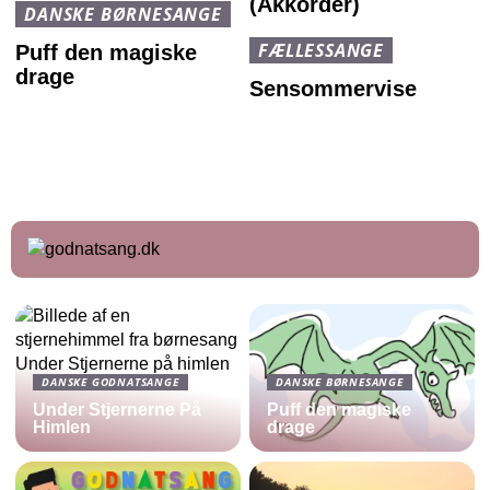
(Akkorder)
DANSKE BØRNESANGE
FÆLLESSANGE
Puff den magiske
drage
Sensommervise
DANSKE GODNATSANGE
DANSKE BØRNESANGE
Under Stjernerne På
Puff den magiske
Himlen
drage