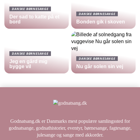
DANSKE BØRNESANGE
DANSKE BØRNESANGE
Der sad to katte på et
bord
Bonden gik i skoven
DANSKE BØRNESANGE
DANSKE BØRNESANGE
Jeg en gård mig
bygge vil
Nu går solen sin vej
Godnatsang.dk er Danmarks mest populære samlingssted for
godnatsange, godnathistorier, eventyr, børnesange, fagtesange,
julesange og sange med akkorder.