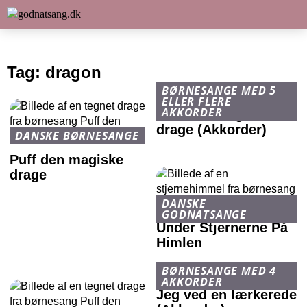
Tag:
dragon
BØRNESANGE MED 5
ELLER FLERE
AKKORDER
Puff den magiske
drage (Akkorder)
DANSKE BØRNESANGE
Puff den magiske
drage
DANSKE
GODNATSANGE
Under Stjernerne På
Himlen
BØRNESANGE MED 4
AKKORDER
Jeg ved en lærkerede