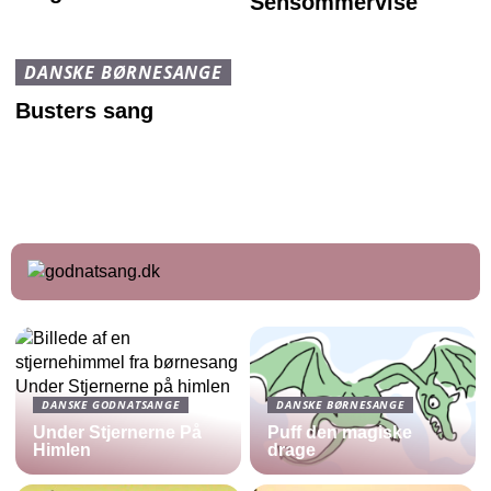
Sensommervise
DANSKE BØRNESANGE
Busters sang
DANSKE GODNATSANGE
DANSKE BØRNESANGE
Under Stjernerne På
Puff den magiske
Himlen
drage