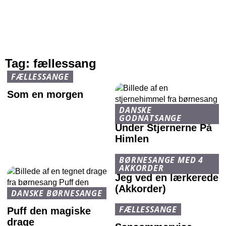
Tag:
fællessang
FÆLLESSANGE
Som en morgen
DANSKE
GODNATSANGE
Under Stjernerne På
Himlen
BØRNESANGE MED 4
AKKORDER
Jeg ved en lærkerede
(Akkorder)
DANSKE BØRNESANGE
FÆLLESSANGE
Puff den magiske
drage