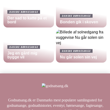
DANSKE BØRNESANGE
DANSKE BØRNESANGE
Der sad to katte på et
bord
Bonden gik i skoven
DANSKE BØRNESANGE
DANSKE BØRNESANGE
Jeg en gård mig
bygge vil
Nu går solen sin vej
Godnatsang.dk er Danmarks mest populære samlingssted for
godnatsange, godnathistorier, eventyr, børnesange, fagtesange,