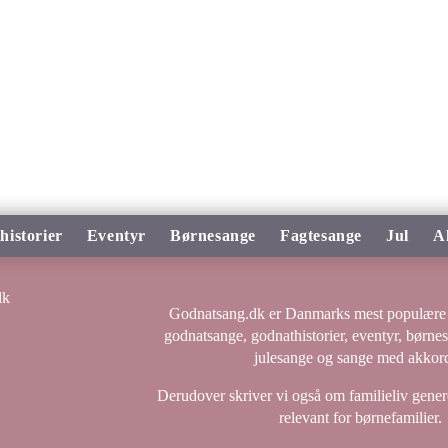
historier
Eventyr
Børnesange
Fagtesange
Jul
A
Godnatsang.dk er Danmarks mest populære 
godnatsange, godnathistorier, eventyr, børne
julesange og sange med akkord
Derudover skriver vi også om familieliv genere
relevant for børnefamilier.