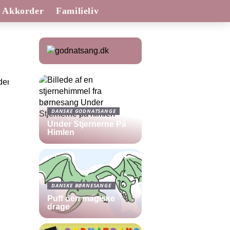
Akkorder
Familieliv
DANSKE GODNATSANGE
Under Stjernerne På
Himlen
DANSKE BØRNESANGE
Puff den magiske
drage