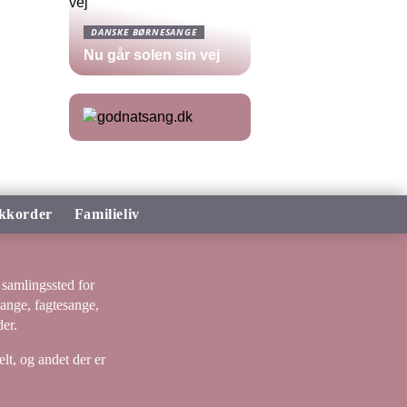
DANSKE BØRNESANGE
Nu går solen sin vej
kkorder
Familieliv
samlingssted for
sange, fagtesange,
er.
lt, og andet der er