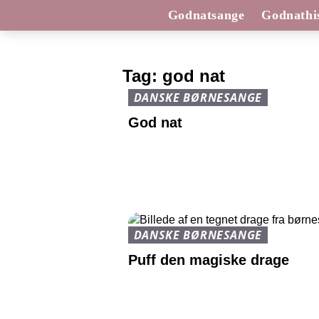
Godnatsange
Godnathis
Tag:
god nat
DANSKE BØRNESANGE
God nat
DANSKE BØRNESANGE
Puff den magiske drage