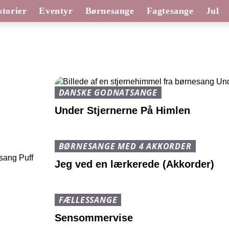
torier
Eventyr
Børnesange
Fagtesange
Jul
DANSKE GODNATSANGE
Under Stjernerne På Himlen
BØRNESANGE MED 4 AKKORDER
Jeg ved en lærkerede (Akkorder)
FÆLLESSANGE
Sensommervise