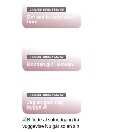
DANSKE BØRNESANGE
Der sad to katte på et
bord
DANSKE BØRNESANGE
Bonden gik i skoven
DANSKE BØRNESANGE
Jeg en gård mig
bygge vil