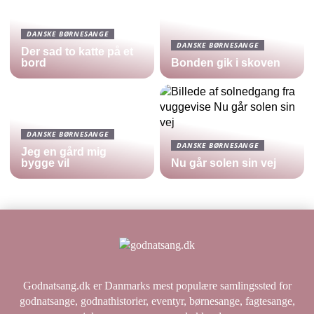
DANSKE BØRNESANGE
DANSKE BØRNESANGE
Der sad to katte på et
bord
Bonden gik i skoven
DANSKE BØRNESANGE
DANSKE BØRNESANGE
Jeg en gård mig
bygge vil
Nu går solen sin vej
Godnatsang.dk er Danmarks mest populære samlingssted for
godnatsange, godnathistorier, eventyr, børnesange, fagtesange,