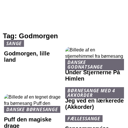
Tag:
Godmorgen
SANGE
Godmorgen, lille
land
DANSKE
GODNATSANGE
Under Stjernerne På
Himlen
BØRNESANGE MED 4
AKKORDER
Jeg ved en lærkerede
(Akkorder)
DANSKE BØRNESANGE
FÆLLESSANGE
Puff den magiske
drage