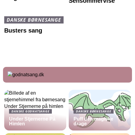
Sensommervise
DANSKE BØRNESANGE
Busters sang
DANSKE GODNATSANGE
DANSKE BØRNESANGE
Under Stjernerne På
Puff den magiske
Himlen
drage