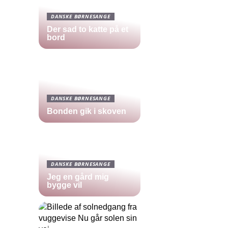
DANSKE BØRNESANGE
Der sad to katte på et
bord
DANSKE BØRNESANGE
Bonden gik i skoven
DANSKE BØRNESANGE
Jeg en gård mig
bygge vil