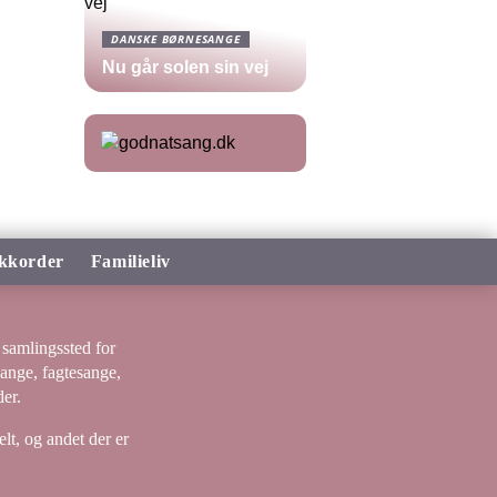
DANSKE BØRNESANGE
Nu går solen sin vej
kkorder
Familieliv
samlingssted for
sange, fagtesange,
er.
lt, og andet der er