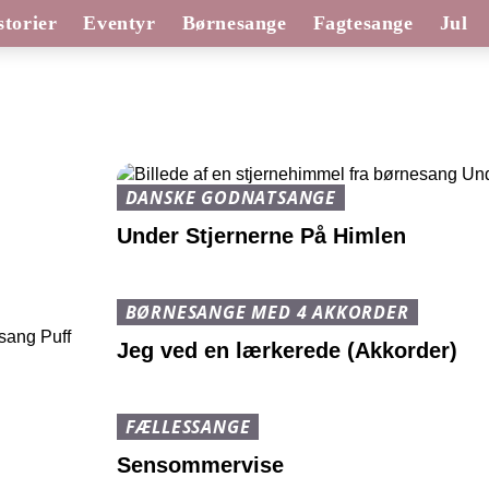
torier
Eventyr
Børnesange
Fagtesange
Jul
DANSKE GODNATSANGE
Under Stjernerne På Himlen
BØRNESANGE MED 4 AKKORDER
Jeg ved en lærkerede (Akkorder)
FÆLLESSANGE
Sensommervise