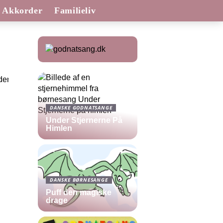
Akkorder
Familieliv
DANSKE GODNATSANGE
Under Stjernerne På
Himlen
DANSKE BØRNESANGE
Puff den magiske
drage