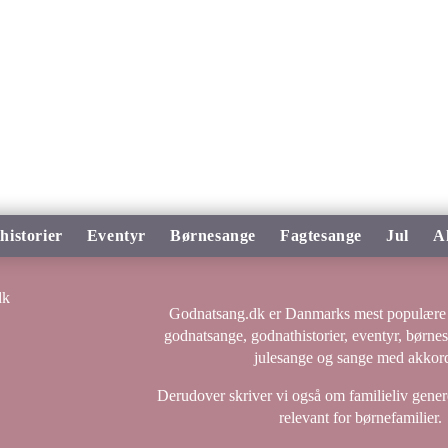
historier
Eventyr
Børnesange
Fagtesange
Jul
A
Godnatsang.dk er Danmarks mest populære 
godnatsange, godnathistorier, eventyr, børne
julesange og sange med akkord
Derudover skriver vi også om familieliv genere
relevant for børnefamilier.