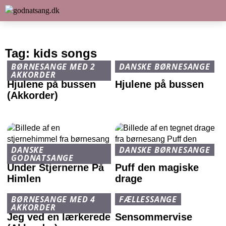
Tag:
kids songs
BØRNESANGE MED 2
DANSKE BØRNESANGE
AKKORDER
Hjulene på bussen
Hjulene på bussen
(Akkorder)
DANSKE
DANSKE BØRNESANGE
GODNATSANGE
Under Stjernerne På
Puff den magiske
Himlen
drage
BØRNESANGE MED 4
FÆLLESSANGE
AKKORDER
Jeg ved en lærkerede
Sensommervise