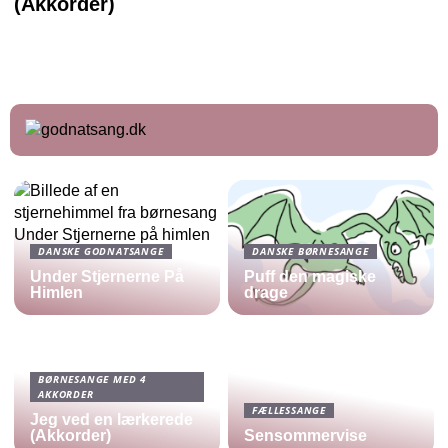
(Akkorder)
DANSKE GODNATSANGE
DANSKE BØRNESANGE
Under Stjernerne På
Puff den magiske
Himlen
drage
BØRNESANGE MED 4
AKKORDER
FÆLLESSANGE
Jeg ved en lærkerede
(Akkorder)
Sensommervise