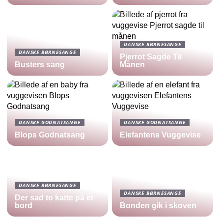
DANSKE BØRNESANGE
DANSKE BØRNESANGE
Pjerrot Sagde Til
Busters sang
Månen
DANSKE GODNATSANGE
DANSKE GODNATSANGE
Blops Godnatsang
Elefantens Vuggevise
DANSKE BØRNESANGE
DANSKE BØRNESANGE
Der sad to katte på et
bord
Bonden gik i skoven