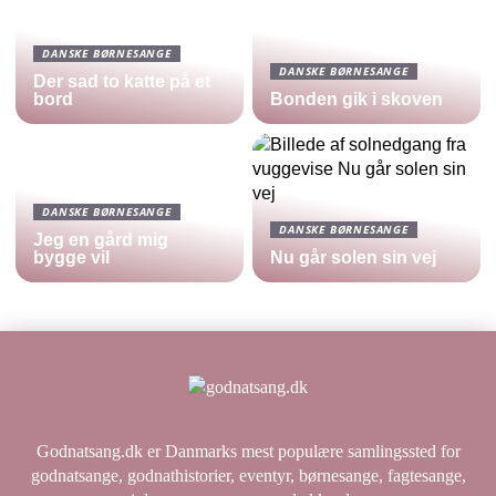
DANSKE BØRNESANGE
DANSKE BØRNESANGE
Der sad to katte på et
bord
Bonden gik i skoven
DANSKE BØRNESANGE
DANSKE BØRNESANGE
Jeg en gård mig
bygge vil
Nu går solen sin vej
Godnatsang.dk er Danmarks mest populære samlingssted for
godnatsange, godnathistorier, eventyr, børnesange, fagtesange,