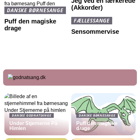
Jeg ved en lærkerede
(Akkorder)
DANSKE BØRNESANGE
FÆLLESSANGE
Puff den magiske
drage
Sensommervise
DANSKE GODNATSANGE
DANSKE BØRNESANGE
Under Stjernerne På
Puff den magiske
Himlen
drage