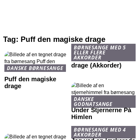
Tag:
Puff den magiske drage
BØRNESANGE MED 5
ELLER FLERE
AKKORDER
Puff den magiske
drage (Akkorder)
DANSKE BØRNESANGE
Puff den magiske
drage
DANSKE
GODNATSANGE
Under Stjernerne På
Himlen
BØRNESANGE MED 4
AKKORDER