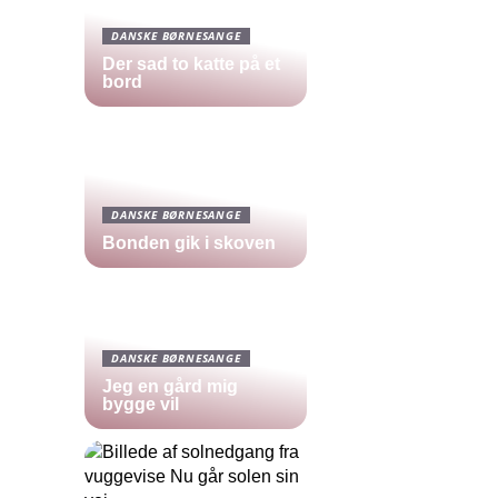
DANSKE BØRNESANGE
Der sad to katte på et
bord
DANSKE BØRNESANGE
Bonden gik i skoven
DANSKE BØRNESANGE
Jeg en gård mig
bygge vil