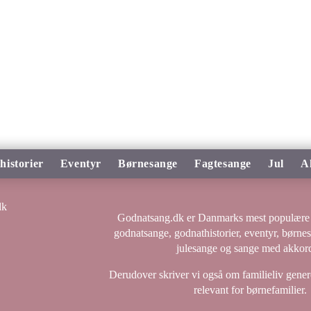
historier
Eventyr
Børnesange
Fagtesange
Jul
A
Godnatsang.dk er Danmarks mest populære 
godnatsange, godnathistorier, eventyr, børne
julesange og sange med akkord
Derudover skriver vi også om familieliv genere
relevant for børnefamilier.