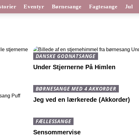
torier
Eventyr
Børnesange
Fagtesange
Jul
DANSKE GODNATSANGE
Under Stjernerne På Himlen
BØRNESANGE MED 4 AKKORDER
Jeg ved en lærkerede (Akkorder)
FÆLLESSANGE
Sensommervise