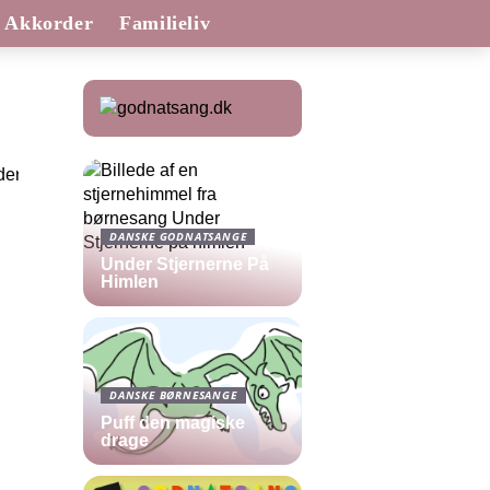
Akkorder
Familieliv
DANSKE GODNATSANGE
Under Stjernerne På
Himlen
DANSKE BØRNESANGE
Puff den magiske
drage