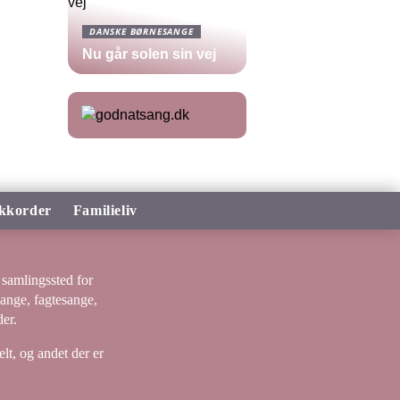
DANSKE BØRNESANGE
Nu går solen sin vej
kkorder
Familieliv
samlingssted for
sange, fagtesange,
er.
lt, og andet der er