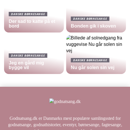
DANSKE BØRNESANGE
DANSKE BØRNESANGE
Der sad to katte på et
bord
Bonden gik i skoven
DANSKE BØRNESANGE
DANSKE BØRNESANGE
Jeg en gård mig
bygge vil
Nu går solen sin vej
Godnatsang.dk er Danmarks mest populære samlingssted for
godnatsange, godnathistorier, eventyr, børnesange, fagtesange,