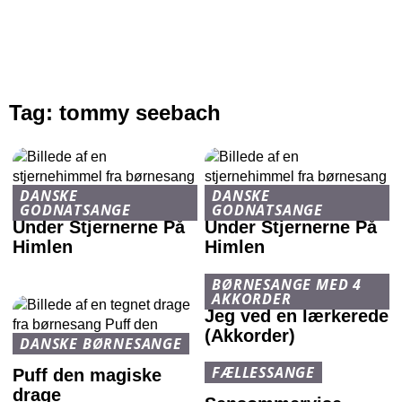
Tag:
tommy seebach
DANSKE
DANSKE
GODNATSANGE
GODNATSANGE
Under Stjernerne På
Under Stjernerne På
Himlen
Himlen
BØRNESANGE MED 4
AKKORDER
Jeg ved en lærkerede
(Akkorder)
DANSKE BØRNESANGE
FÆLLESSANGE
Puff den magiske
drage