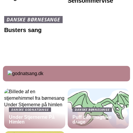
Sensommervise
DANSKE BØRNESANGE
Busters sang
DANSKE GODNATSANGE
DANSKE BØRNESANGE
Under Stjernerne På
Puff den magiske
Himlen
drage