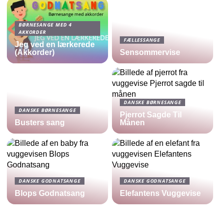
BØRNESANGE MED 4
AKKORDER
FÆLLESSANGE
Jeg ved en lærkerede
(Akkorder)
Sensommervise
DANSKE BØRNESANGE
DANSKE BØRNESANGE
Pjerrot Sagde Til
Busters sang
Månen
DANSKE GODNATSANGE
DANSKE GODNATSANGE
Blops Godnatsang
Elefantens Vuggevise