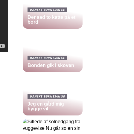
DANSKE BØRNESANGE
Der sad to katte på et
bord
DANSKE BØRNESANGE
Bonden gik i skoven
DANSKE BØRNESANGE
Jeg en gård mig
bygge vil