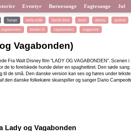
torier
Eventyr
Børnesange
Fagtesange
Jul
Sange
bella notte
dansk tekst
dario
disney
godnat
g vagabonden
teksten til
vagabonden
vuggevise
y og Vagabonden)
elskede Fra Walt Disney film “LADY OG VAGABONDEN”. Scenen i
r de to forelskede hunde deler en spaghettiret. Den søde sang
ng til de små. Den danske version kan ses og høres under tekste
t af den danske folkekære skuespiller og sanger Dario Campeott
 fra Lady og Vagabonden