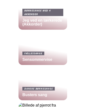
BØRNESANGE MED 4
AKKORDER
Jeg ved en lærkerede
(Akkorder)
FÆLLESSANGE
Sensommervise
DANSKE BØRNESANGE
Busters sang