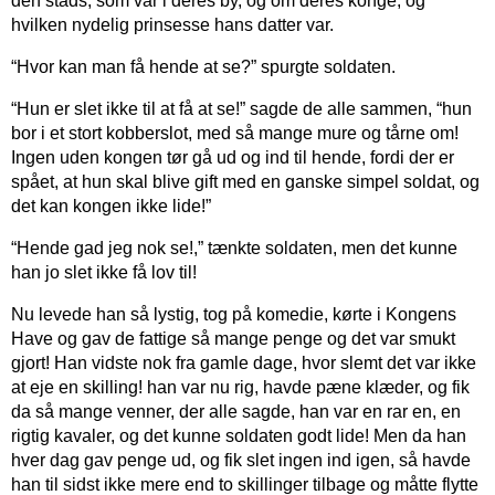
den stads, som var i deres by, og om deres konge, og
hvilken nydelig prinsesse hans datter var.
“Hvor kan man få hende at se?” spurgte soldaten.
“Hun er slet ikke til at få at se!” sagde de alle sammen, “hun
bor i et stort kobberslot, med så mange mure og tårne om!
Ingen uden kongen tør gå ud og ind til hende, fordi der er
spået, at hun skal blive gift med en ganske simpel soldat, og
det kan kongen ikke lide!”
“Hende gad jeg nok se!,” tænkte soldaten, men det kunne
han jo slet ikke få lov til!
Nu levede han så lystig, tog på komedie, kørte i Kongens
Have og gav de fattige så mange penge og det var smukt
gjort! Han vidste nok fra gamle dage, hvor slemt det var ikke
at eje en skilling! han var nu rig, havde pæne klæder, og fik
da så mange venner, der alle sagde, han var en rar en, en
rigtig kavaler, og det kunne soldaten godt lide! Men da han
hver dag gav penge ud, og fik slet ingen ind igen, så havde
han til sidst ikke mere end to skillinger tilbage og måtte flytte