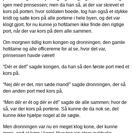
igen med prinsessen; men da han så, at der var skrevet et
kors på porten, hvor soldaten boede, tog han også et stykke
kridt og satte kors på alle portene i hele byen, og det var
klogt gjort, for nu kunne jo hofdamen ikke finde den rigtige
port, når der var kors på dem alle sammen.
Om morgnen tidlig kom kongen og dronningen, den gamle
hofdame og alle officererne for at se, hvor det var,
prinsessen havde været!
“Dér er det!” sagde kongen, da han så den første port med et
kors på.
“Nej dér er det, min søde mand!” sagde dronningen, der så
den anden port med kors på.
“Men dér er ét og dér er ét!” sagde de alle sammen; hvor de
så, var der kors på portene. Så kunne de da nok se, det
kunne ikke hjælpe noget at de søgte.
Men dronningen var nu en meget klog kone, der kunne