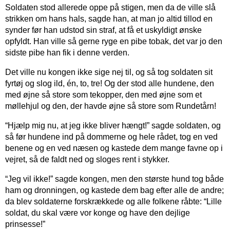
Soldaten stod allerede oppe på stigen, men da de ville slå
strikken om hans hals, sagde han, at man jo altid tillod en
synder før han udstod sin straf, at få et uskyldigt ønske
opfyldt. Han ville så gerne ryge en pibe tobak, det var jo den
sidste pibe han fik i denne verden.
Det ville nu kongen ikke sige nej til, og så tog soldaten sit
fyrtøj og slog ild, én, to, tre! Og der stod alle hundene, den
med øjne så store som tekopper, den med øjne som et
møllehjul og den, der havde øjne så store som Rundetårn!
“Hjælp mig nu, at jeg ikke bliver hængt!” sagde soldaten, og
så før hundene ind på dommerne og hele rådet, tog en ved
benene og en ved næsen og kastede dem mange favne op i
vejret, så de faldt ned og sloges rent i stykker.
“Jeg vil ikke!” sagde kongen, men den største hund tog både
ham og dronningen, og kastede dem bag efter alle de andre;
da blev soldaterne forskrækkede og alle folkene råbte: “Lille
soldat, du skal være vor konge og have den dejlige
prinsesse!”