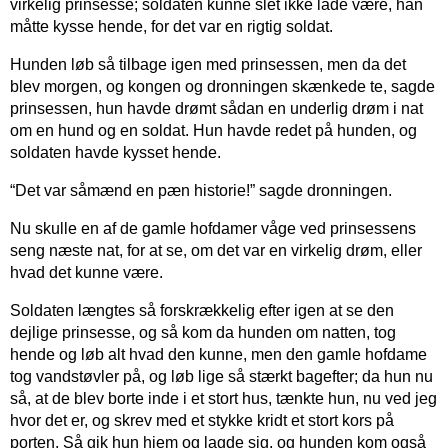
virkelig prinsesse; soldaten kunne slet ikke lade være, han
måtte kysse hende, for det var en rigtig soldat.
Hunden løb så tilbage igen med prinsessen, men da det
blev morgen, og kongen og dronningen skænkede te, sagde
prinsessen, hun havde drømt sådan en underlig drøm i nat
om en hund og en soldat. Hun havde redet på hunden, og
soldaten havde kysset hende.
“Det var såmænd en pæn historie!” sagde dronningen.
Nu skulle en af de gamle hofdamer våge ved prinsessens
seng næste nat, for at se, om det var en virkelig drøm, eller
hvad det kunne være.
Soldaten længtes så forskrækkelig efter igen at se den
dejlige prinsesse, og så kom da hunden om natten, tog
hende og løb alt hvad den kunne, men den gamle hofdame
tog vandstøvler på, og løb lige så stærkt bagefter; da hun nu
så, at de blev borte inde i et stort hus, tænkte hun, nu ved jeg
hvor det er, og skrev med et stykke kridt et stort kors på
porten. Så gik hun hjem og lagde sig, og hunden kom også