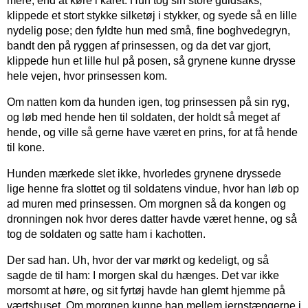
mere, end at køre i karet. Hun tog sin store guldsaks,
klippede et stort stykke silketøj i stykker, og syede så en lille
nydelig pose; den fyldte hun med små, fine boghvedegryn,
bandt den på ryggen af prinsessen, og da det var gjort,
klippede hun et lille hul på posen, så grynene kunne drysse
hele vejen, hvor prinsessen kom.
Om natten kom da hunden igen, tog prinsessen på sin ryg,
og løb med hende hen til soldaten, der holdt så meget af
hende, og ville så gerne have været en prins, for at få hende
til kone.
Hunden mærkede slet ikke, hvorledes grynene dryssede
lige henne fra slottet og til soldatens vindue, hvor han løb op
ad muren med prinsessen. Om morgnen så da kongen og
dronningen nok hvor deres datter havde været henne, og så
tog de soldaten og satte ham i kachotten.
Der sad han. Uh, hvor der var mørkt og kedeligt, og så
sagde de til ham: I morgen skal du hænges. Det var ikke
morsomt at høre, og sit fyrtøj havde han glemt hjemme på
værtshuset. Om morgnen kunne han mellem jernstængerne i