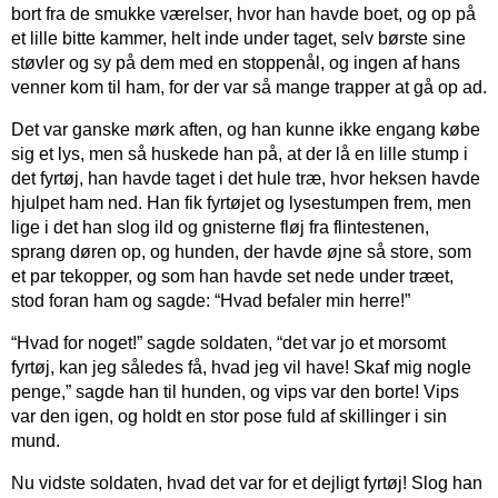
bort fra de smukke værelser, hvor han havde boet, og op på
et lille bitte kammer, helt inde under taget, selv børste sine
støvler og sy på dem med en stoppenål, og ingen af hans
venner kom til ham, for der var så mange trapper at gå op ad.
Det var ganske mørk aften, og han kunne ikke engang købe
sig et lys, men så huskede han på, at der lå en lille stump i
det fyrtøj, han havde taget i det hule træ, hvor heksen havde
hjulpet ham ned. Han fik fyrtøjet og lysestumpen frem, men
lige i det han slog ild og gnisterne fløj fra flintestenen,
sprang døren op, og hunden, der havde øjne så store, som
et par tekopper, og som han havde set nede under træet,
stod foran ham og sagde: “Hvad befaler min herre!”
“Hvad for noget!” sagde soldaten, “det var jo et morsomt
fyrtøj, kan jeg således få, hvad jeg vil have! Skaf mig nogle
penge,” sagde han til hunden, og vips var den borte! Vips
var den igen, og holdt en stor pose fuld af skillinger i sin
mund.
Nu vidste soldaten, hvad det var for et dejligt fyrtøj! Slog han