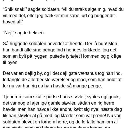
“Snik snak!” sagde soldaten, “vil du straks sige mig, hvad du
vil med det, eller jeg trækker min sabel ud og hugger dit
hoved af!”
“Nej,” sagde heksen.
Så huggede soldaten hovedet af hende. Der lå hun! Men
han bandt alle sine penge ind i hendes forklæde, tog det
som en bylt på ryggen, puttede fyrtøjet i lommen og gik lige
til byen.
Det var en dejlig by, og i det dejligste værtshus tog han ind,
forlangte de allerbedste værelser og mad, som han holdt af,
for nu var han rig da han havde så mange penge.
Tjeneren, som skulle pudse hans støvler, syntes rigtignok,
det var nogle løjerlige gamle støvler, sådan en rig herre
havde, men han havde ikke endnu købt sig nye; næste dag
fik han støvler at gå med, og klæder som var pæne! Nu var
soldaten blevet en fornem herre, og de fortalte ham om al