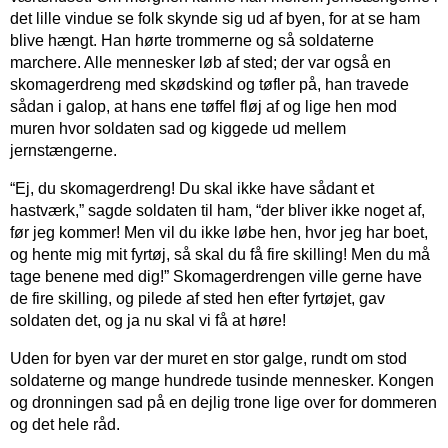
det lille vindue se folk skynde sig ud af byen, for at se ham
blive hængt. Han hørte trommerne og så soldaterne
marchere. Alle mennesker løb af sted; der var også en
skomagerdreng med skødskind og tøfler på, han travede
sådan i galop, at hans ene tøffel fløj af og lige hen mod
muren hvor soldaten sad og kiggede ud mellem
jernstængerne.
“Ej, du skomagerdreng! Du skal ikke have sådant et
hastværk,” sagde soldaten til ham, “der bliver ikke noget af,
før jeg kommer! Men vil du ikke løbe hen, hvor jeg har boet,
og hente mig mit fyrtøj, så skal du få fire skilling! Men du må
tage benene med dig!” Skomagerdrengen ville gerne have
de fire skilling, og pilede af sted hen efter fyrtøjet, gav
soldaten det, og ja nu skal vi få at høre!
Uden for byen var der muret en stor galge, rundt om stod
soldaterne og mange hundrede tusinde mennesker. Kongen
og dronningen sad på en dejlig trone lige over for dommeren
og det hele råd.