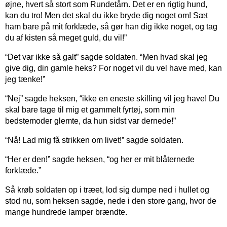
øjne, hvert så stort som Rundetårn. Det er en rigtig hund,
kan du tro! Men det skal du ikke bryde dig noget om! Sæt
ham bare på mit forklæde, så gør han dig ikke noget, og tag
du af kisten så meget guld, du vil!”
“Det var ikke så galt” sagde soldaten. “Men hvad skal jeg
give dig, din gamle heks? For noget vil du vel have med, kan
jeg tænke!”
“Nej” sagde heksen, “ikke en eneste skilling vil jeg have! Du
skal bare tage til mig et gammelt fyrtøj, som min
bedstemoder glemte, da hun sidst var dernede!”
“Nå! Lad mig få strikken om livet!” sagde soldaten.
“Her er den!” sagde heksen, “og her er mit blåternede
forklæde.”
Så krøb soldaten op i træet, lod sig dumpe ned i hullet og
stod nu, som heksen sagde, nede i den store gang, hvor de
mange hundrede lamper brændte.