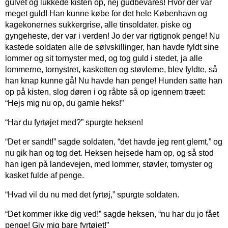
gulvet og lukkede kisten op, nej gudbevares! Hvor der var
meget guld! Han kunne købe for det hele København og
kagekonernes sukkergrise, alle tinsoldater, piske og
gyngeheste, der var i verden! Jo der var rigtignok penge! Nu
kastede soldaten alle de sølvskillinger, han havde fyldt sine
lommer og sit tornyster med, og tog guld i stedet, ja alle
lommerne, tornystret, kasketten og støvlerne, blev fyldte, så
han knap kunne gå! Nu havde han penge! Hunden satte han
op på kisten, slog døren i og råbte så op igennem træet:
“Hejs mig nu op, du gamle heks!”
“Har du fyrtøjet med?” spurgte heksen!
“Det er sandt!” sagde soldaten, “det havde jeg rent glemt,” og
nu gik han og tog det. Heksen hejsede ham op, og så stod
han igen på landevejen, med lommer, støvler, tornyster og
kasket fulde af penge.
“Hvad vil du nu med det fyrtøj,” spurgte soldaten.
“Det kommer ikke dig ved!” sagde heksen, “nu har du jo fået
penge! Giv mig bare fyrtøjet!”