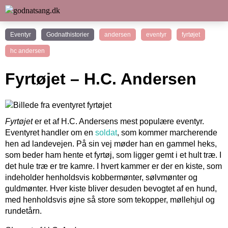
Eventyr
Godnathistorier
andersen
eventyr
fyrtøjet
hc andersen
Fyrtøjet – H.C. Andersen
Fyrtøjet
er et af H.C. Andersens mest populære eventyr.
Eventyret handler om en
soldat
, som kommer marcherende
hen ad landevejen. På sin vej møder han en gammel heks,
som beder ham hente et fyrtøj, som ligger gemt i et hult træ. I
det hule træ er tre kamre. I hvert kammer er der en kiste, som
indeholder henholdsvis kobbermønter, sølvmønter og
guldmønter. Hver kiste bliver desuden bevogtet af en hund,
med henholdsvis øjne så store som tekopper, møllehjul og
rundetårn.