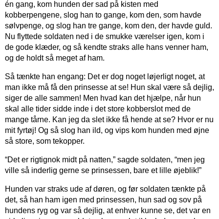
én gang, kom hunden der sad på kisten med
kobberpengene, slog han to gange, kom den, som havde
sølvpenge, og slog han tre gange, kom den, der havde guld.
Nu flyttede soldaten ned i de smukke værelser igen, kom i
de gode klæder, og så kendte straks alle hans venner ham,
og de holdt så meget af ham.
Så tænkte han engang: Det er dog noget løjerligt noget, at
man ikke må få den prinsesse at se! Hun skal være så dejlig,
siger de alle sammen! Men hvad kan det hjælpe, når hun
skal alle tider sidde inde i det store kobberslot med de
mange tårne. Kan jeg da slet ikke få hende at se? Hvor er nu
mit fyrtøj! Og så slog han ild, og vips kom hunden med øjne
så store, som tekopper.
“Det er rigtignok midt på natten,” sagde soldaten, “men jeg
ville så inderlig gerne se prinsessen, bare et lille øjeblik!”
Hunden var straks ude af døren, og før soldaten tænkte på
det, så han ham igen med prinsessen, hun sad og sov på
hundens ryg og var så dejlig, at enhver kunne se, det var en