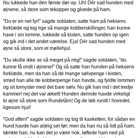
Nu lukkede han den første dør op. Uh! Dér sad hunden med
øjnene, så store som tekopper og gloede på ham.
“Du er en net fyr!” sagde soldaten, satte ham på heksens
forklæde og tog lige så mange kobberskillinger, han kunne
have i sin lomme, lukkede så kisten, satte hunden op igen
og gik ind i det andet værelse. Eja! Dér sad hunden med
øjne så store, som et møllehjul.
“Du skulle ikke se så meget på mig!” sagde soldaten, “du
kunne få ondt i øjnene!” Og så satte han hunden på heksens
forklæde, men da han så de mange sølvpenge i kisten,
smed han alle de kobberpenge han havde, og fyldte lommen
og sit tornyster med det bare sølv. Nu gik han ind i det tredje
kammer! nej det var ækelt! Hunden derinde havde virkeligt
to øjne så store som Rundetårn! Og de løb rundt i hovedet,
ligesom hjul!
“God aften!” sagde soldaten og tog til kasketten, for sådan en
hund havde han aldrig set før; men da han nu så lidt på ham,
tænkte han, nu kan det jo være nok, løftede ham ned på