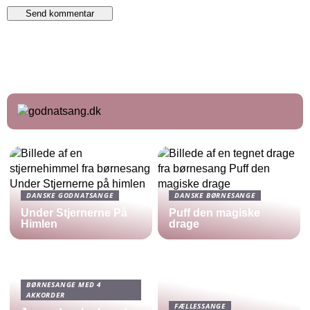
DANSKE GODNATSANGE
DANSKE BØRNESANGE
Under Stjernerne På
Puff den magiske
Himlen
drage
BØRNESANGE MED 4
AKKORDER
FÆLLESSANGE