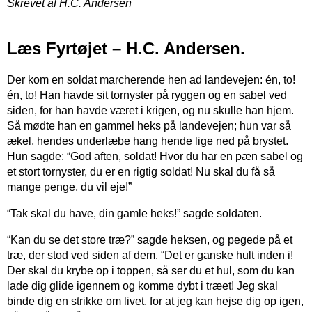
Skrevet af H.C. Andersen
Læs Fyrtøjet – H.C. Andersen.
Der kom en soldat marcherende hen ad landevejen: én, to!
én, to! Han havde sit tornyster på ryggen og en sabel ved
siden, for han havde været i krigen, og nu skulle han hjem.
Så mødte han en gammel heks på landevejen; hun var så
ækel, hendes underlæbe hang hende lige ned på brystet.
Hun sagde: “God aften, soldat! Hvor du har en pæn sabel og
et stort tornyster, du er en rigtig soldat! Nu skal du få så
mange penge, du vil eje!”
“Tak skal du have, din gamle heks!” sagde soldaten.
“Kan du se det store træ?” sagde heksen, og pegede på et
træ, der stod ved siden af dem. “Det er ganske hult inden i!
Der skal du krybe op i toppen, så ser du et hul, som du kan
lade dig glide igennem og komme dybt i træet! Jeg skal
binde dig en strikke om livet, for at jeg kan hejse dig op igen,