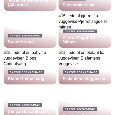
Jeg ved en lærkerede
(Akkorder)
Sensommervise
DANSKE BØRNESANGE
DANSKE BØRNESANGE
Pjerrot Sagde Til
Busters sang
Månen
DANSKE GODNATSANGE
DANSKE GODNATSANGE
Blops Godnatsang
Elefantens Vuggevise
DANSKE BØRNESANGE
DANSKE BØRNESANGE
Der sad to katte på et