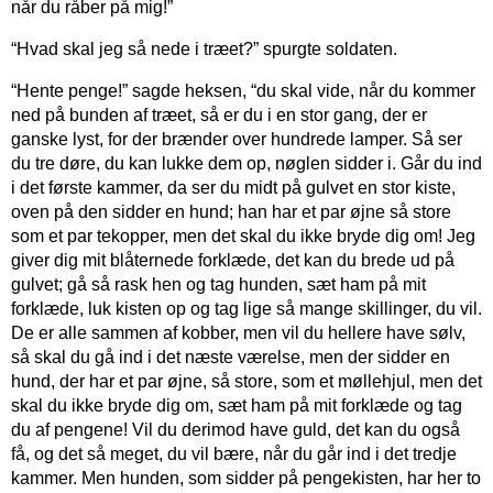
når du råber på mig!”
“Hvad skal jeg så nede i træet?” spurgte soldaten.
“Hente penge!” sagde heksen, “du skal vide, når du kommer
ned på bunden af træet, så er du i en stor gang, der er
ganske lyst, for der brænder over hundrede lamper. Så ser
du tre døre, du kan lukke dem op, nøglen sidder i. Går du ind
i det første kammer, da ser du midt på gulvet en stor kiste,
oven på den sidder en hund; han har et par øjne så store
som et par tekopper, men det skal du ikke bryde dig om! Jeg
giver dig mit blåternede forklæde, det kan du brede ud på
gulvet; gå så rask hen og tag hunden, sæt ham på mit
forklæde, luk kisten op og tag lige så mange skillinger, du vil.
De er alle sammen af kobber, men vil du hellere have sølv,
så skal du gå ind i det næste værelse, men der sidder en
hund, der har et par øjne, så store, som et møllehjul, men det
skal du ikke bryde dig om, sæt ham på mit forklæde og tag
du af pengene! Vil du derimod have guld, det kan du også
få, og det så meget, du vil bære, når du går ind i det tredje
kammer. Men hunden, som sidder på pengekisten, har her to