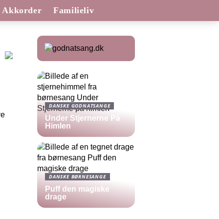
Akkorder
Familieliv
DANSKE GODNATSANGE
ve
Under Stjernerne På
Himlen
DANSKE BØRNESANGE
Puff den magiske
drage