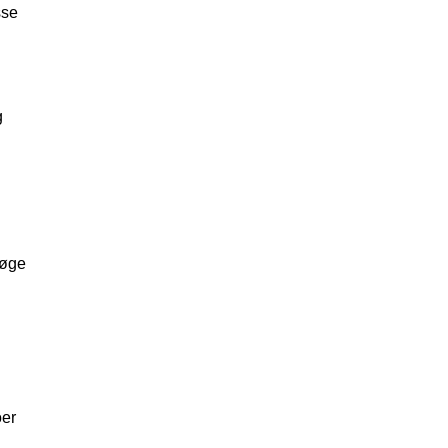
sse
g
 øge
oer