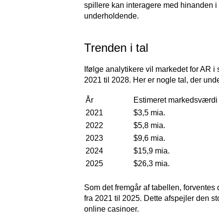
spillere kan interagere med hinanden i 
underholdende.
Trenden i tal
Ifølge analytikere vil markedet for AR 
2021 til 2028. Her er nogle tal, der un
År
Estimeret markedsværdi
2021
$3,5 mia.
2022
$5,8 mia.
2023
$9,6 mia.
2024
$15,9 mia.
2025
$26,3 mia.
Som det fremgår af tabellen, forventes 
fra 2021 til 2025. Dette afspejler den s
online casinoer.