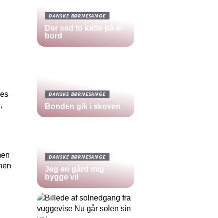
DANSKE BØRNESANGE
Der sad to katte på et
bord
res
DANSKE BØRNESANGE
,
Bonden gik i skoven
men
DANSKE BØRNESANGE
inen
Jeg en gård mig
bygge vil