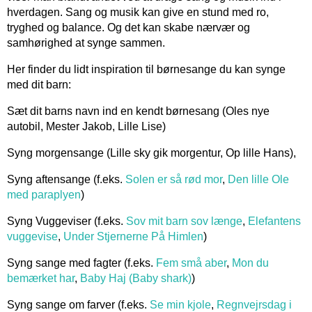
hverdagen. Sang og musik kan give en stund med ro,
tryghed og balance. Og det kan skabe nærvær og
samhørighed at synge sammen.
Her finder du lidt inspiration til børnesange du kan synge
med dit barn:
Sæt dit barns navn ind en kendt børnesang (Oles nye
autobil, Mester Jakob, Lille Lise)
Syng morgensange (Lille sky gik morgentur, Op lille Hans),
Syng aftensange (f.eks.
Solen er så rød mor
,
Den lille Ole
med paraplyen
)
Syng Vuggeviser (f.eks.
Sov mit barn sov længe
,
Elefantens
vuggevise
,
Under Stjernerne På Himlen
)
Syng sange med fagter (f.eks.
Fem små aber
,
Mon du
bemærket har
,
Baby Haj (Baby shark)
)
Syng sange om farver (f.eks.
Se min kjole
,
Regnvejrsdag i