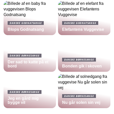
DANSKE GODNATSANGE
DANSKE GODNATSANGE
Blops Godnatsang
Elefantens Vuggevise
DANSKE BØRNESANGE
DANSKE BØRNESANGE
Der sad to katte på et
bord
Bonden gik i skoven
DANSKE BØRNESANGE
DANSKE BØRNESANGE
Jeg en gård mig
bygge vil
Nu går solen sin vej