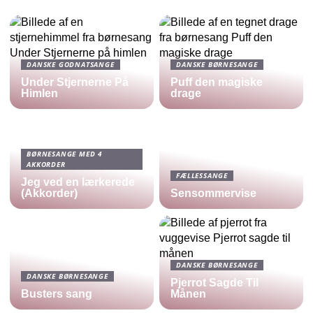
DANSKE GODNATSANGE
DANSKE BØRNESANGE
Under Stjernerne På
Puff den magiske
Himlen
drage
BØRNESANGE MED 4
AKKORDER
FÆLLESSANGE
Jeg ved en lærkerede
(Akkorder)
Sensommervise
DANSKE BØRNESANGE
DANSKE BØRNESANGE
Pjerrot Sagde Til
Busters sang
Månen