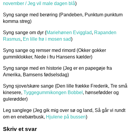
november / Jeg vil male dagen blå
)
Syng sange med berøring (Pandeben, Punktum punktum
komma streg)
Syng sange om dyr (
Mariehønen Evigglad
,
Rapanden
Rasmus
,
En lille frø i mosen sad
)
Syng sange og remser med rimord (Okker gokker
gummiklokker, Nede i fru Hansens kælder)
Syng sange med en historie (Jeg er en papegøje fra
Amerika, Bamsens fødselsdag)
Syng sjove/skøre sange (Den lille frække Frederik, Tre små
kinesere,
Tyggegummikongen Bobbel
, hønsefødder og
gulerødder)
Leg sanglege (Jeg gik mig over sø og land, Så går vi rundt
om en enebærbusk,
Hjulene på bussen
)
Skriv et svar