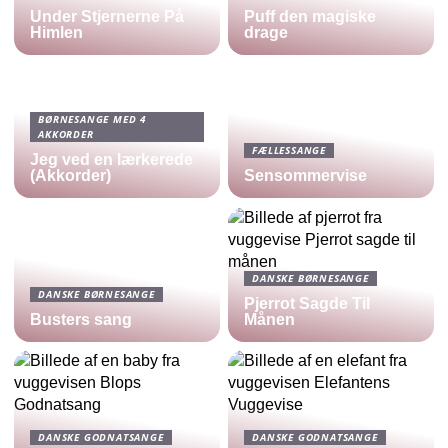
Under Stjernerne På
Puff den magiske
Himlen
drage
BØRNESANGE MED 4
AKKORDER
FÆLLESSANGE
Jeg ved en lærkerede
(Akkorder)
Sensommervise
DANSKE BØRNESANGE
DANSKE BØRNESANGE
Pjerrot Sagde Til
Busters sang
Månen
DANSKE GODNATSANGE
DANSKE GODNATSANGE