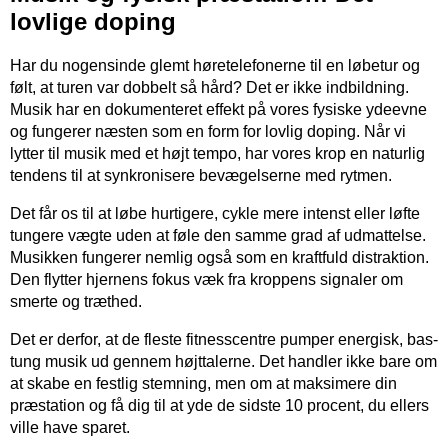
lovlige doping
Har du nogensinde glemt høretelefonerne til en løbetur og
følt, at turen var dobbelt så hård? Det er ikke indbildning.
Musik har en dokumenteret effekt på vores fysiske ydeevne
og fungerer næsten som en form for lovlig doping. Når vi
lytter til musik med et højt tempo, har vores krop en naturlig
tendens til at synkronisere bevægelserne med rytmen.
Det får os til at løbe hurtigere, cykle mere intenst eller løfte
tungere vægte uden at føle den samme grad af udmattelse.
Musikken fungerer nemlig også som en kraftfuld distraktion.
Den flytter hjernens fokus væk fra kroppens signaler om
smerte og træthed.
Det er derfor, at de fleste fitnesscentre pumper energisk, bas-
tung musik ud gennem højttalerne. Det handler ikke bare om
at skabe en festlig stemning, men om at maksimere din
præstation og få dig til at yde de sidste 10 procent, du ellers
ville have sparet.