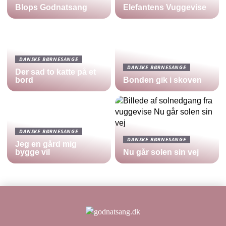
Blops Godnatsang
Elefantens Vuggevise
DANSKE BØRNESANGE
DANSKE BØRNESANGE
Der sad to katte på et
bord
Bonden gik i skoven
DANSKE BØRNESANGE
DANSKE BØRNESANGE
Jeg en gård mig
bygge vil
Nu går solen sin vej