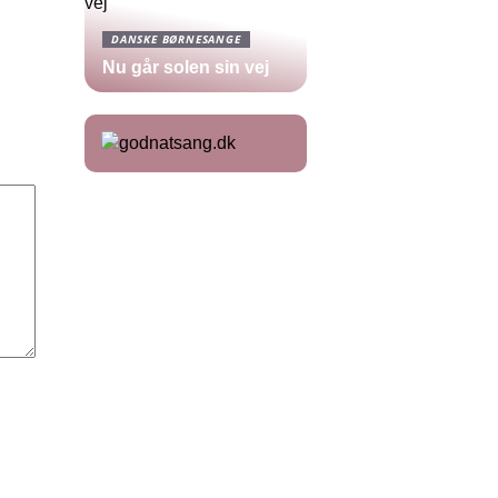
DANSKE BØRNESANGE
Nu går solen sin vej