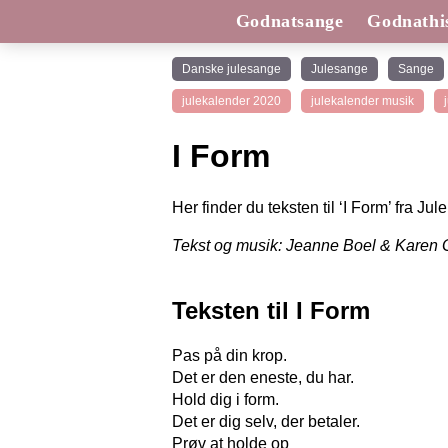
Godnatsange
Godnathis
Danske julesange
Julesange
Sange
julekalender 2020
julekalender musik
I Form
Her finder du teksten til ‘I Form’ fra Ju
Tekst og musik: Jeanne Boel & Karen G
Teksten til I Form
Pas på din krop.
Det er den eneste, du har.
Hold dig i form.
Det er dig selv, der betaler.
Prøv at holde op