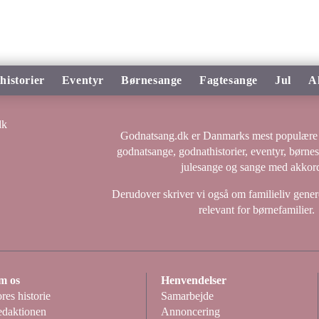
historier
Eventyr
Børnesange
Fagtesange
Jul
A
Godnatsang.dk er Danmarks mest populære 
godnatsange, godnathistorier, eventyr, børne
julesange og sange med akkord
Derudover skriver vi også om familieliv genere
relevant for børnefamilier.
m os
Henvendelser
res historie
Samarbejde
daktionen
Annoncering