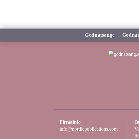
Godnatsange
Godnat
Firmainfo
O
info@nordicpublications.com
Vo
Re