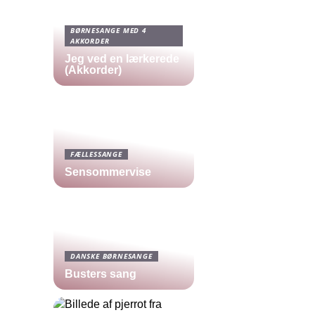
BØRNESANGE MED 4
AKKORDER
Jeg ved en lærkerede
(Akkorder)
FÆLLESSANGE
Sensommervise
DANSKE BØRNESANGE
Busters sang