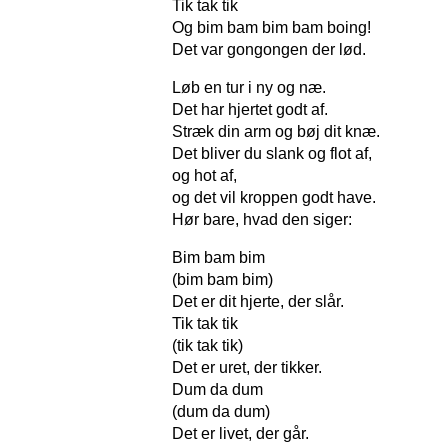
Tik tak tik
Og bim bam bim bam boing!
Det var gongongen der lød.
Løb en tur i ny og næ.
Det har hjertet godt af.
Stræk din arm og bøj dit knæ.
Det bliver du slank og flot af,
og hot af,
og det vil kroppen godt have.
Hør bare, hvad den siger:
Bim bam bim
(bim bam bim)
Det er dit hjerte, der slår.
Tik tak tik
(tik tak tik)
Det er uret, der tikker.
Dum da dum
(dum da dum)
Det er livet, der går.