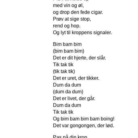
med vin og øl,
og drop den fede cigar.
Prøv at sige stop,
rend og hop.
Og lyt til kroppens signaler.
Bim bam bim
(bim bam bim)
Det er dit hjerte, der slår.
Tik tak tik
(tik tak tik)
Det er uret, der tikker.
Dum da dum
(dum da dum)
Det er livet, der går.
Dum da dum
Tik tak tik
Og bim bam bim bam boing!
Det var gongongen, der lød.
Pas på din krop