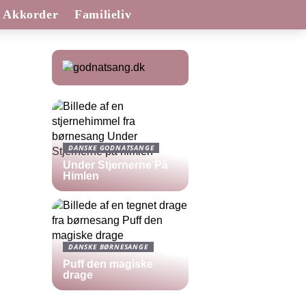
Akkorder
Familieliv
DANSKE GODNATSANGE
Under Stjernerne På
Himlen
DANSKE BØRNESANGE
Puff den magiske
drage