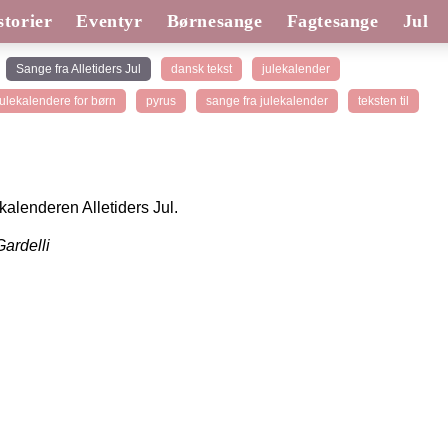
torier
Eventyr
Børnesange
Fagtesange
Jul
Sange fra Alletiders Jul
dansk tekst
julekalender
julekalendere for børn
pyrus
sange fra julekalender
teksten til
lekalenderen Alletiders Jul.
ardelli