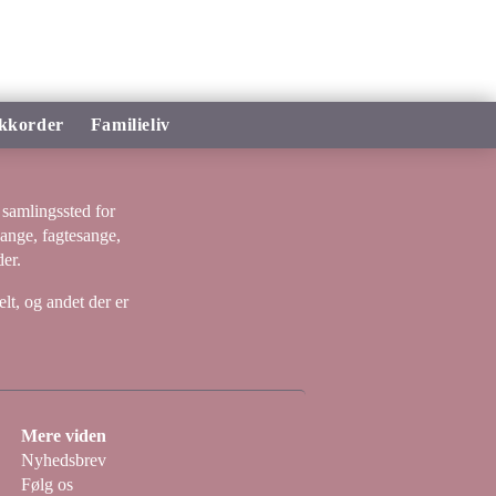
kkorder
Familieliv
samlingssted for
sange, fagtesange,
er.
lt, og andet der er
Mere viden
Nyhedsbrev
Følg os