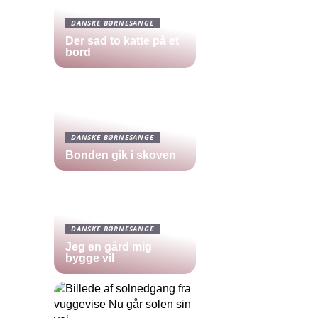
DANSKE BØRNESANGE
Der sad to katte på et
bord
DANSKE BØRNESANGE
Bonden gik i skoven
DANSKE BØRNESANGE
Jeg en gård mig
bygge vil