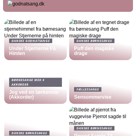
DANSKE GODNATSANGE
DANSKE BØRNESANGE
Under Stjernerne På
Puff den magiske
Himlen
drage
BØRNESANGE MED 4
AKKORDER
FÆLLESSANGE
Jeg ved en lærkerede
(Akkorder)
Sensommervise
DANSKE BØRNESANGE
DANSKE BØRNESANGE
Pjerrot Sagde Til