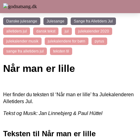
Danske julesange
Julesange
Sange fra Alletiders Jul
alletiders jul
dansk tekst
jul
julekalender 2020
julekalender musik
julekalendere for børn
pyrus
sange fra alletiders jul
teksten til
Når man er lille
Her finder du teksten til ‘Når man er lille’ fra Julekalenderen
Alletiders Jul.
Tekst og Musik: Jan Linnebjerg & Paul Hüttel
Teksten til Når man er lille