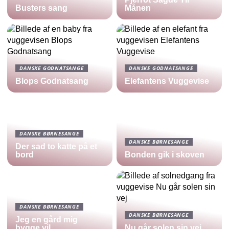
Busters sang
Månen
DANSKE GODNATSANGE
DANSKE GODNATSANGE
Blops Godnatsang
Elefantens Vuggevise
DANSKE BØRNESANGE
DANSKE BØRNESANGE
Der sad to katte på et
bord
Bonden gik i skoven
DANSKE BØRNESANGE
DANSKE BØRNESANGE
Jeg en gård mig
bygge vil
Nu går solen sin vej