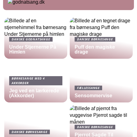
DANSKE GODNATSANGE
DANSKE BØRNESANGE
Under Stjernerne På
Puff den magiske
Himlen
drage
BØRNESANGE MED 4
AKKORDER
FÆLLESSANGE
Jeg ved en lærkerede
(Akkorder)
Sensommervise
DANSKE BØRNESANGE
DANSKE BØRNESANGE
Pjerrot Sagde Til