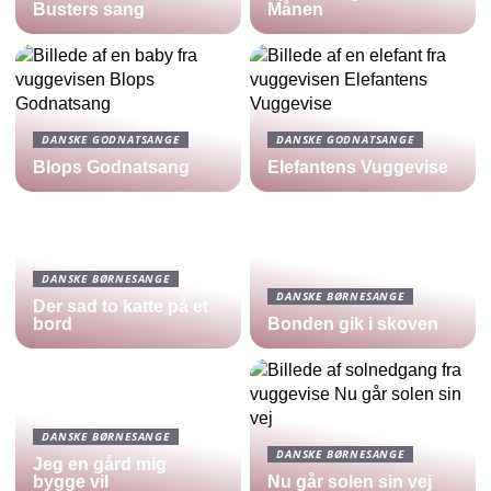
Busters sang
Månen
DANSKE GODNATSANGE
DANSKE GODNATSANGE
Blops Godnatsang
Elefantens Vuggevise
DANSKE BØRNESANGE
DANSKE BØRNESANGE
Der sad to katte på et
bord
Bonden gik i skoven
DANSKE BØRNESANGE
DANSKE BØRNESANGE
Jeg en gård mig
bygge vil
Nu går solen sin vej