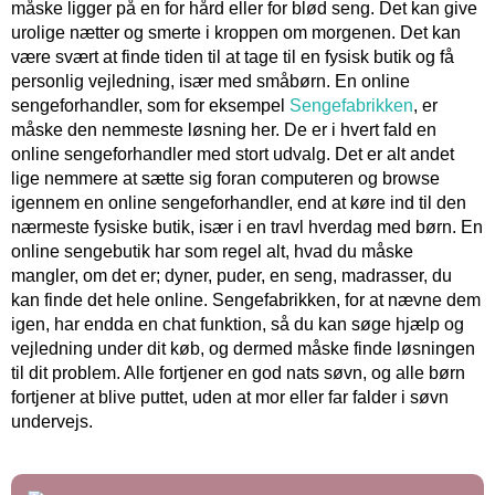
måske ligger på en for hård eller for blød seng. Det kan give
urolige nætter og smerte i kroppen om morgenen. Det kan
være svært at finde tiden til at tage til en fysisk butik og få
personlig vejledning, især med småbørn. En online
sengeforhandler, som for eksempel
Sengefabrikken
, er
måske den nemmeste løsning her. De er i hvert fald en
online sengeforhandler med stort udvalg. Det er alt andet
lige nemmere at sætte sig foran computeren og browse
igennem en online sengeforhandler, end at køre ind til den
nærmeste fysiske butik, især i en travl hverdag med børn. En
online sengebutik har som regel alt, hvad du måske
mangler, om det er; dyner, puder, en seng, madrasser, du
kan finde det hele online. Sengefabrikken, for at nævne dem
igen, har endda en chat funktion, så du kan søge hjælp og
vejledning under dit køb, og dermed måske finde løsningen
til dit problem. Alle fortjener en god nats søvn, og alle børn
fortjener at blive puttet, uden at mor eller far falder i søvn
undervejs.