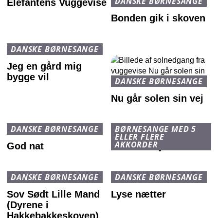
DANSKE BØRNESANGE
Elefantens Vuggevise
Bonden gik i skoven
DANSKE BØRNESANGE
Jeg en gård mig
bygge vil
DANSKE BØRNESANGE
Nu går solen sin vej
DANSKE BØRNESANGE
BØRNESANGE MED 5
ELLER FLERE
AKKORDER
God nat
Søren Banjomus
DANSKE BØRNESANGE
DANSKE BØRNESANGE
Sov Sødt Lille Mand
Lyse nætter
(Dyrene i
Hakkebakkeskoven)