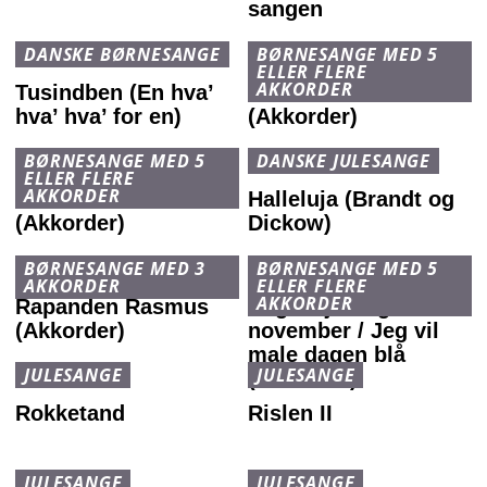
sangen
DANSKE BØRNESANGE
BØRNESANGE MED 5
ELLER FLERE
AKKORDER
Tusindben (En hva’
Sensommervise
hva’ hva’ for en)
(Akkorder)
BØRNESANGE MED 5
DANSKE JULESANGE
ELLER FLERE
AKKORDER
Solen er så rød mor
Halleluja (Brandt og
(Akkorder)
Dickow)
BØRNESANGE MED 3
BØRNESANGE MED 5
AKKORDER
ELLER FLERE
AKKORDER
Rapanden Rasmus
Regnvejrsdag i
(Akkorder)
november / Jeg vil
male dagen blå
JULESANGE
JULESANGE
(Akkorder)
Rokketand
Rislen II
JULESANGE
JULESANGE