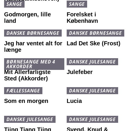
SANGE
SANGE
Godmorgen, lille
Forelsket i
land
København
DANSKE BØRNESANGE
DANSKE BØRNESANGE
Jeg har ventet alt for
Lad Det Ske (Frost)
længe
BØRNESANGE MED 4
DANSKE JULESANGE
AKKORDER
Mit Allerfarligste
Julefeber
Sted (Akkorder)
FÆLLESSANGE
DANSKE JULESANGE
Som en morgen
Lucia
DANSKE JULESANGE
DANSKE JULESANGE
Tjing Tjang Tjing
Svend, Knud &