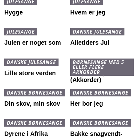
JULESANGE
JULESANGE
Hygge
Hvem er jeg
JULESANGE
DANSKE JULESANGE
Julen er noget som
Alletiders Jul
DANSKE JULESANGE
BØRNESANGE MED 5
ELLER FLERE
AKKORDER
Lille store verden
Hodja fra Pjort
(Akkorder)
DANSKE BØRNESANGE
DANSKE BØRNESANGE
Din skov, min skov
Her bor jeg
DANSKE BØRNESANGE
DANSKE BØRNESANGE
Dyrene i Afrika
Bakke snagvendt-