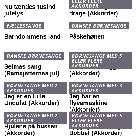
ELLER FLERE
AKKORDER
Nu tændes tusind
Puff den magiske
julelys
drage (Akkorder)
FÆLLESSANGE
DANSKE BØRNESANGE
Barndommens land
Påskehønen
DANSKE BØRNESANGE
BØRNESANGE MED 5
ELLER FLERE
AKKORDER
Selmas sang
Elefantens Vuggevise
(Ramajetternes jul)
(Akkorder)
BØRNESANGE MED 2
BØRNESANGE MED 3
AKKORDER
AKKORDER
Jeg er en Lille
Jeg har en
Undulat (Akkorder)
flyvemaskine
(Akkorder)
BØRNESANGE MED 2
BØRNESANGE MED 5
AKKORDER
ELLER FLERE
AKKORDER
Hjulene på bussen
Tyggegummikongen
(Akkorder)
Bobbel (Akkorder)