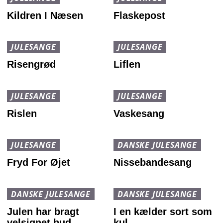
Kildren I Næsen
Flaskepost
JULESANGE
JULESANGE
Risengrød
Liflen
JULESANGE
JULESANGE
Rislen
Vaskesang
JULESANGE
DANSKE JULESANGE
Fryd For Øjet
Nissebandesang
DANSKE JULESANGE
DANSKE JULESANGE
Julen har bragt
I en kælder sort som
velsignet bud
kul