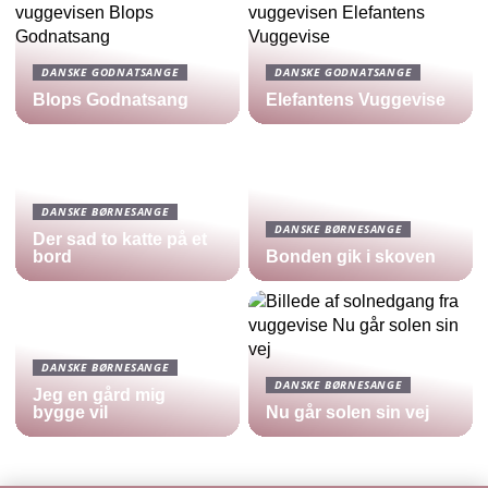
DANSKE GODNATSANGE
DANSKE GODNATSANGE
Blops Godnatsang
Elefantens Vuggevise
DANSKE BØRNESANGE
DANSKE BØRNESANGE
Der sad to katte på et
bord
Bonden gik i skoven
DANSKE BØRNESANGE
DANSKE BØRNESANGE
Jeg en gård mig
bygge vil
Nu går solen sin vej