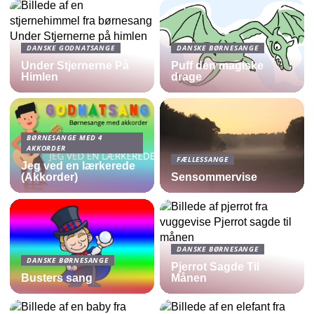
DANSKE GODNATSANGE
DANSKE BØRNESANGE
Under Stjernerne På
Puff den magiske
Himlen
drage
BØRNESANGE MED 4
AKKORDER
FÆLLESSANGE
Jeg ved en lærkerede
(Akkorder)
Sensommervise
DANSKE BØRNESANGE
DANSKE BØRNESANGE
Pjerrot Sagde Til
Busters sang
Månen